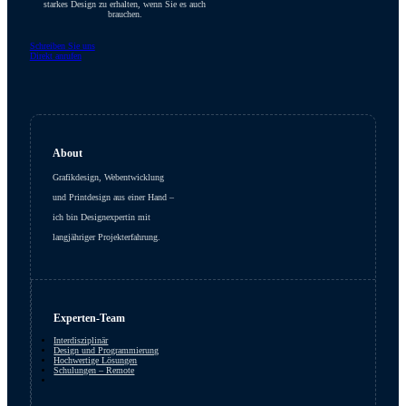
starkes Design zu erhalten, wenn Sie es auch
brauchen.
Schreiben Sie uns
Direkt anrufen
About
Grafikdesign, Webentwicklung
und Printdesign aus einer Hand –
ich bin Designexpertin mit
langjähriger Projekterfahrung.
Experten-Team
Interdisziplinär
Design und Programmierung
Hochwertige Lösungen
Schulungen – Remote