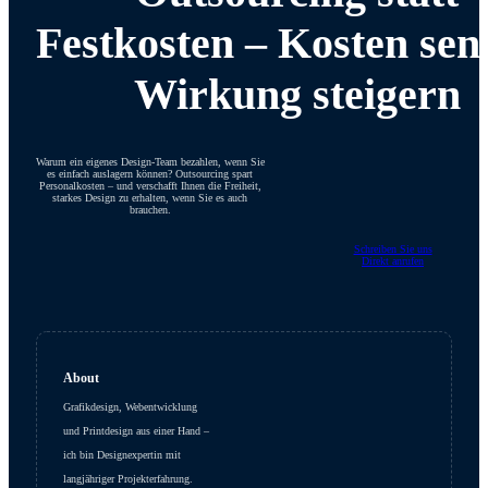
Festkosten – Kosten sen
Wirkung steigern
Warum ein eigenes Design-Team bezahlen, wenn Sie
es einfach auslagern können? Outsourcing spart
Personalkosten – und verschafft Ihnen die Freiheit,
starkes Design zu erhalten, wenn Sie es auch
brauchen.
Schreiben Sie uns
Direkt anrufen
About
Grafikdesign, Webentwicklung
und Printdesign aus einer Hand –
ich bin Designexpertin mit
langjähriger Projekterfahrung.