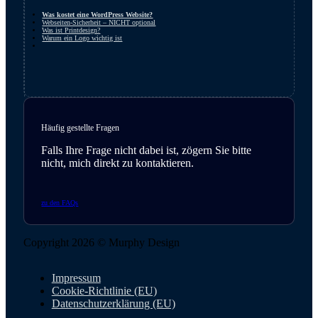
Was kostet eine WordPress Website?
Webseiten-Sicherheit – NICHT optional
Was ist Printdesign?
Warum ein Logo wichtig ist
Häufig gestellte Fragen
Falls Ihre Frage nicht dabei ist, zögern Sie bitte
nicht, mich direkt zu kontaktieren.
zu den FAQs
Copyright 2026 © Murphy Design
Impressum
Cookie-Richtlinie (EU)
Datenschutzerklärung (EU)